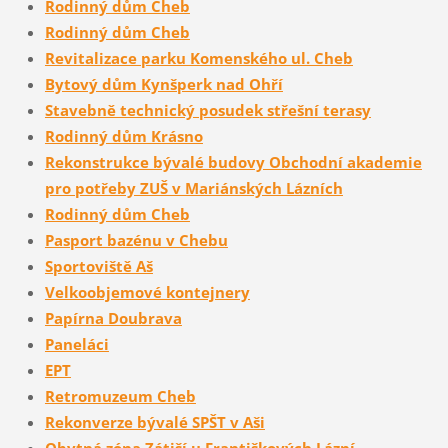
Rodinný dům Cheb
Rodinný dům Cheb
Revitalizace parku Komenského ul. Cheb
Bytový dům Kynšperk nad Ohří
Stavebně technický posudek střešní terasy
Rodinný dům Krásno
Rekonstrukce bývalé budovy Obchodní akademie
pro potřeby ZUŠ v Mariánských Lázních
Rodinný dům Cheb
Pasport bazénu v Chebu
Sportoviště Aš
Velkoobjemové kontejnery
Papírna Doubrava
Paneláci
EPT
Retromuzeum Cheb
Rekonverze bývalé SPŠT v Aši
Obytná zóna Zátiší u Františkových Lázní