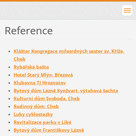
Reference
Klášter Kongregace milosrdných sester sv. Kříže,
Cheb
Rybářská bašta
Hotel Starý Mlýn, Březová
Klubovna TJ Hroznatov
Bytový dům Lázně Kynžvart, výtahová šachta
Kulturní dům Svoboda, Cheb
Rodinný dům, Cheb
Luby cyklostezky
Revitalizace parku v Libé
Bytový dům Františkovy Lázně