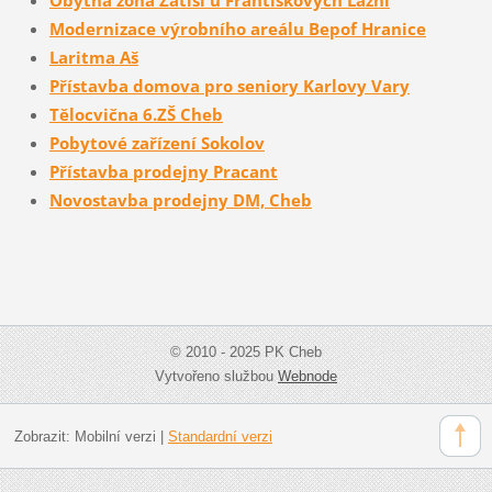
Modernizace výrobního areálu Bepof Hranice
Laritma Aš
Přístavba domova pro seniory Karlovy Vary
Tělocvična 6.ZŠ Cheb
Pobytové zařízení Sokolov
Přístavba prodejny Pracant
Novostavba prodejny DM, Cheb
© 2010 - 2025 PK Cheb
Vytvořeno službou
Webnode
Zobrazit:
Mobilní verzi
|
Standardní verzi